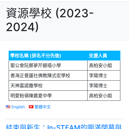
資源學校 (2023-
2024)
學校名稱 (排名不分先後)
支援人員
聖公會阮鄭夢芹銀禧小學
高柏安小姐
香海正覺蓮社佛教陳式宏學校
李陽博士
天神嘉諾撒學校
李陽博士
明愛粉嶺陳震夏中學
高柏安小姐
English
繁體中文
結束與新生：In-STEAM的圓滿閉幕與