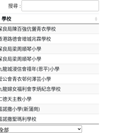
搜尋 :
學校
保良局陳百強伉儷青衣學校
香港路德會增城兆霖學校
保良局梁周順琴小學
保良局梁周順琴小學
九龍城浸信會禧年(恩平)小學
聖公會青衣邨何澤芸小學
九龍婦女福利會李炳紀念學校
仁德天主教小學
嘉諾撒小學(新蒲崗)
嘉諾撒聖瑪利學校