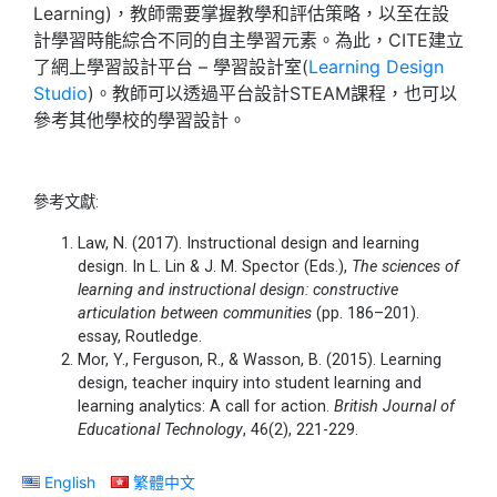
Learning)，教師需要掌握教學和評估策略，以至在設
計學習時能綜合不同的自主學習元素。為此，CITE建立
了網上學習設計平台 – 學習設計室(
Learning Design
Studio
)。教師可以透過平台設計STEAM課程，也可以
參考其他學校的學習設計。
參考文獻:
Law, N. (2017). Instructional design and learning
design. In L. Lin & J. M. Spector (Eds.),
The sciences of
learning and instructional design: constructive
articulation between communities
(pp. 186–201).
essay, Routledge.
Mor, Y., Ferguson, R., & Wasson, B. (2015). Learning
design, teacher inquiry into student learning and
learning analytics: A call for action.
British Journal of
Educational Technology
, 46(2), 221-229.
English
繁體中文