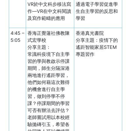
VR於中文科步移法寫
通過電子學習促進學
作—VR在中文科閱讀
生自主學習的反思和
及寫作範疇的應用
學習
4:45 –
香海正覺蓮社佛教陳
香港真光書院
5:05
式宏學校
分享主題：疫情下的
分享主題：
遙距智能家居STEM
常識科疫境下自主學
專題習作
習的學與教啟示
停課
期間，師生分隔深港
兩地進行遙距學習，
他們如何藉這次難得
的機會進行自主學
習，做到停學不停
課？停課期間的學習
可否有辦法去評估？
老師嘗試用以本校經
驗拋磚引玉，希望各