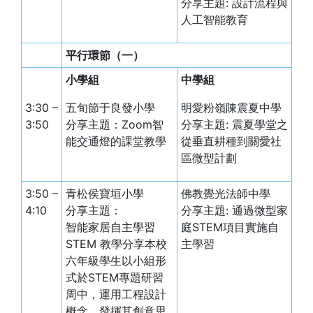
分享主題: 設計流程與
人工智能教育
平行環節（一）
小學組
中學組
3:30 –
五旬節于良發小學
明愛粉嶺陳震夏中學
3:50
分享主題：Zoom智
分享主題: 震夏學堂之
能交通燈的課堂教學
從垂直耕種到關愛社
區微型計劃
3:50 –
青松侯寶垣小學
佛教覺光法師中學
4:10
分享主題：
分享主題: 通過微型家
智能家居自主學習
庭STEM項目實施自
STEM 教學分享
本校
主學習
六年級學生以小組形
式於STEM專題研習
周中，運用工程設計
概念，發揮其創意思