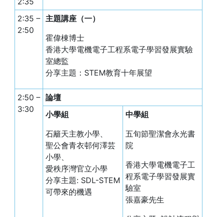
2:35
2:35 –
主題講座（一）
2:50
霍偉棟博士
香港大學電機電子工程系電子學習發展實驗
室總監
分享主題：STEM教育十年展望
2:50 –
論壇
3:30
小學組
中學組
石籬天主教小學、
五旬節聖潔會永光書
聖公會青衣邨何澤芸
院
小學、
香港大學電機電子工
愛秩序灣官立小學
程系電子學習發展實
分享主題: SDL-STEM
驗室
可帶來的機遇
張嘉豪先生