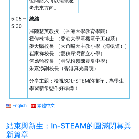
位同路人可以繼續思
考未來方向。
5:05 –
總結
5:30
羅陸慧英教授 （香港大學教育學院）
霍偉棟博士 （香港大學電機電子工程系）
麥天賜校長 （大角嘴天主教小學（海帆道）)
崔家祥校長 （愛秩序灣官立小學）
何應翰校長 （明愛粉嶺陳震夏中學）
朱嘉添副校長（香港真光書院）
分享主題：檢視SDL-STEM的推行，為學生
學習新常態作好準備！
English
繁體中文
結束與新生：In-STEAM的圓滿閉幕與
新篇章