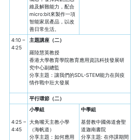
維及解難能力，配合
micro:bit來製作一項
智能家居產品，以改
善日常生活。
4:10 –
主題講座（二）
4:25
羅陸慧英教授
香港大學教育學院教育應用資訊科技發展研
究中心副總監
分享主題：讓我們的SDL-STEM能力在與疫
情作戰中壯大發展
平行環節（二）
小學組
中學組
4:25 –
大角嘴天主教小學
基督教中國佈道會聖
4:45
（海帆道）
道迦南書院
分享主題：如何應用
分享主題: 在停課期間