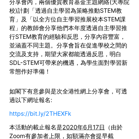
分享會內，兩個優質教育基金主題網絡(大專院
校)計劃「透過自主學習為策略推動STEM教
育」及「以全方位自主學習推展校本STEM課
程」的教師會分享他們本年度透過自主學習推
行STEM教育的經驗和反思，分享內容豐富，
並涵蓋不同主題。分享會旨在促進學校之間的
交流及支持，期望大家都能透過反思，明白
SDL-STEM可帶來的機遇，為學生面對學習新
常態作好準備！
如閣下有意參與是次全港性網上分享會，可透
過以下網址報名:
https://bit.ly/2THEXFk
本活動的載止報名是
2020年6月17日
（由於
Zoom有參加者上限，如額滿亦會提早截