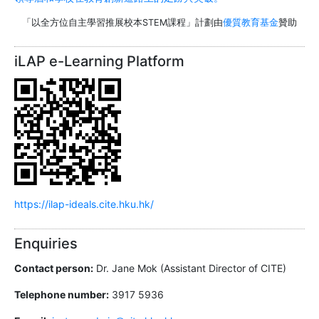
「以全方位自主學習推展校本STEM課程」計劃由
優質教育基金
贊助
iLAP e-Learning Platform
https://ilap-ideals.cite.hku.hk/
Enquiries
Contact person:
Dr. Jane Mok (Assistant Director of CITE)
Telephone number:
3917 5936