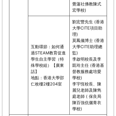
覺蓮社佛教陳式
宏學校)
劉宏豐先生 (香港
大學CITE項目助
理)
莫鳳儀博士 (香港
互動環節：如何通
大學CITE助理總
過STEAM教育促進
監)
學生自主學習（特
李啟明校長及李
殊學校組）【廣東
凱玲主任 (香港基
話】
督教服務處培愛
地點：香港大學邵
學校)
仁枚樓2樓204室
李宇恆校長、陳
麗兒老師及陳雋
庭老師 ( 保良局
陳百強伉儷青衣
學校)