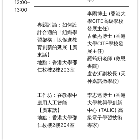
12:00–
13:00
李陽博士 (香港大
學CITE高級學校
專題討論：如何設
發展主任)
計合適的「組織學
古敏杰博士 (香港
習架構」以促進教
大學CITE學校發
育創新的延展【廣
展主任)
東話】
羅筠姸老師 (救恩
地點：香港大學邵
書院)
仁枚樓2樓203室
盧杏沂副校長 (天
神嘉諾撒學校)
工作坊：在教學中
李志遠博士 (香港
應用人工智能
大學教與學創新
【廣東話】
中心 (TALIC) 高
地點：香港大學邵
級電子學習技術
仁枚樓2樓204室
專家)