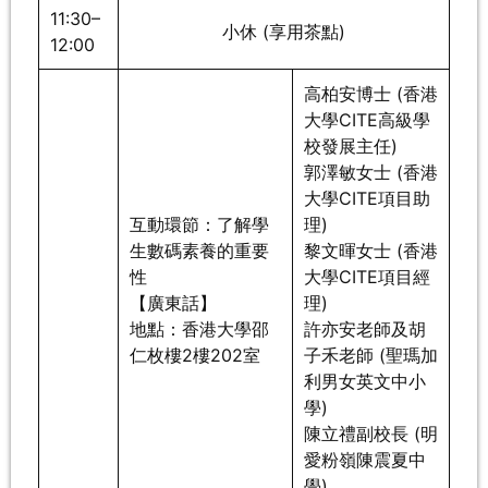
11:30–
小休 (享用茶點)
12:00
高柏安博士 (香港
大學CITE高級學
校發展主任)
郭澤敏女士 (香港
大學CITE項目助
互動環節：了解學
理)
生數碼素養的重要
黎文暉女士 (香港
性
大學CITE項目經
【廣東話】
理)
地點：香港大學邵
許亦安老師及胡
仁枚樓2樓202室
子禾老師 (聖瑪加
利男女英文中小
學)
陳立禮副校長 (明
愛粉嶺陳震夏中
學)