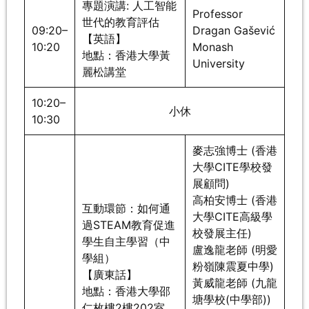
專題演講: 人工智能
Professor
世代的教育評估
09:20–
Dragan Gašević
【英語】
10:20
Monash
地點：香港大學黃
University
麗松講堂
10:20–
小休
10:30
麥志強博士 (香港
大學CITE學校發
展顧問)
高柏安博士 (香港
互動環節：如何通
大學CITE高級學
過STEAM教育促進
校發展主任)
學生自主學習（中
盧逸龍老師 (明愛
學組）
粉嶺陳震夏中學)
【廣東話】
黃威龍老師 (九龍
地點：香港大學邵
塘學校(中學部))
仁枚樓2樓202室