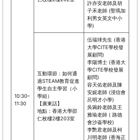
許亦安老師及胡
子禾老師 (聖瑪加
利男女英文中小
學)
伍瑞球先生 (香港
大學CITE學校發
展顧問)
李陽博士 (香港大
學CITE學校發展
互動環節：如何通
顧問)
過STEAM教育促進
容天佑老師及陳
學生自主學習（小
安妮老師 (浸信會
10:30–
學組）
呂明才小學)
11:30
【廣東話】
吳琬鈴老師及王
地點：香港大學邵
雅瑜老師 ( 路德
仁枚樓2樓203室
會沙崙學校)
李艷君老師及柯
川明老師 (香海正