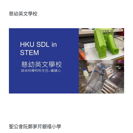
慈
幼英文學
校
聖公會阮鄭夢芹銀禧小
學